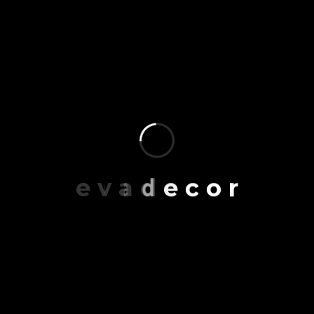
PROJE GALERİMİZ
Evadecor
olarak, her mekanı bir sanat eserine
dönüştürme tutkusuyla yola çıkıyoruz. Modern
mutfaklardan lüks banyo tasarımlarına kadar imza
attığımız her projede, kullanıcı deneyimini
e
v
a
d
e
c
o
r
merkeze alan bir yaklaşım sergiliyoruz.
Sadece bir dekorasyon değil; konforun,
dayanıklılığın ve şıklığın iç içe geçtiği yeni bir
yaşam biçimi sunuyoruz. Tamamladığımız her bir
proje, detaylara verdiğimiz önemin ve kusursuz